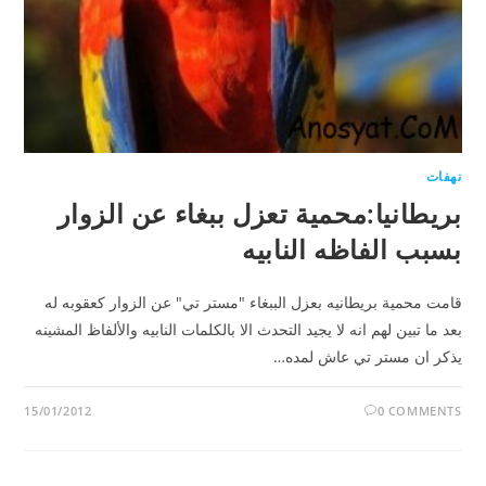
نهفات
بريطانيا:محمية تعزل ببغاء عن الزوار
بسبب الفاظه النابيه
قامت محمية بريطانيه بعزل الببغاء "مستر تي" عن الزوار كعقوبه له
بعد ما تبين لهم انه لا يجيد التحدث الا بالكلمات النابيه والألفاظ المشينه
يذكر ان مستر تي عاش لمده…
15/01/2012
0 COMMENTS