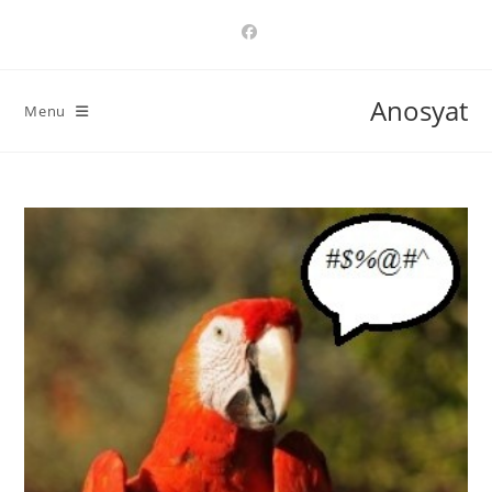
Ski
t
conten
Anosyat
Menu