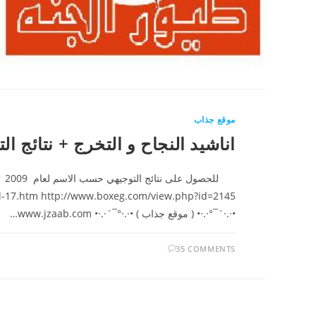
موقع جذاب
اناشيد النجاح و التخرج + نتائج الت
•·.·`¯°·.·• ( موقع جذاب ) •·.·°¯`·.·• www.jzaab.com…
35 COMMENTS