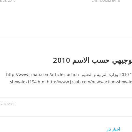
1/05/2010
51 COMMENTS
وجيهي حسب الاسم 2010
للحصول على نتائج التوجيهي حسب الاسم لعام 2009 " 2010 وزارة التربية و التعليم http://www.jzaab.com/articles-action-
show-id-1154.htm http://www.jzaab.com/news-action-show-id-17.htm http://www.boxeg.com/view.php?id=2145
6/02/2010
أخبار نار