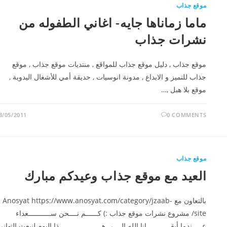
موقع جذاب
ماما زماناها جايه- اغاني الطفوله من
نشرات جذاب
موقع جذاب , دليل موقع جذاب للمواقع , منتديات موقع جذاب , موقع
جذاب للتميز و الابداع , مدونة انوسيات , حديقة أمي للأشغال اليدوية ,
موقع بلا هبل ,…
3/05/2011
0 COMMENTS
موقع جذاب
العيد مع موقع جذاب وعيدكم مبارك
بالتعاون مع Anosyat https://www.anosyat.com/category/jzaab-
site/ مشروع نشرات موقع جذاب :) كــــــم نــــحن ســـــــــــعداء
عـــــندما أبقــــــــــــانا الله الــــى هـــــــــــــــــــــذا اليوم لنبعث التهان