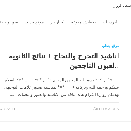
سجل الزوار
أنوسيات
تلاطيش منوعه
أخبار نار
موقع جذاب
صور وتعليق
موقع جذاب
اناشيد التخرج والنجاح + نتائج الثانويه
..لعيون الناجحين
¤`·.¸¸.*¤* بسم الله الرحمن الرحيم ¤`·.¸¸.*¤* ¤`·.¸¸.*¤* السلام
عليكم ورحمة الله وبركاته ¤`·.¸¸.*¤* بمناسبة صدور علامات التوجيهي
نهديكم زوارنا الكرام هذه الباقه من الاناشيد والصور والنغمات :::…
2/06/2011
0 COMMENTS