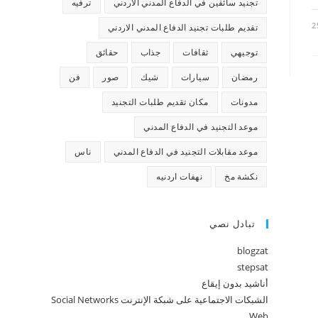
تجنيد سائقين في الدفاع المدني الاردني
ترفيه
2
تقديم طلبات تجنيد الدفاع المدني الاردني
توجيهي
ثقافات
جذاب
حقائق
رمضان
سيارات
شيك
صور
فن
مدونات
مكان تقديم طلبات التجنيد
موعد التجنيد في الدفاع المدني
موعد مقابلات التجنيد في الدفاع المدني
ناس
نكشة مخ
نهفات اردنيه
تبادل نصي
blogzat
stepsat
أناشيد بدون إيقاع
الشبكات الاجتماعية على شبكة الإنترنت Social Networks
Web