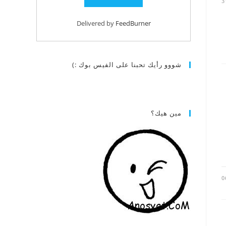
3
Delivered by
FeedBurner
شووو رأيك تحبنا على الفيس بوك :)
مين هيك؟
0