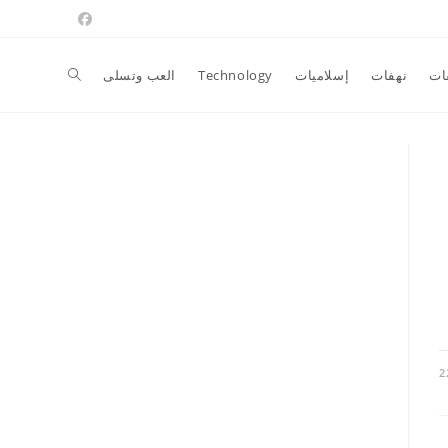
Toggle
ات
نهفات
إسلاميات
Technology
العب وتسلى
website
search
2