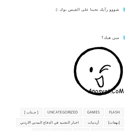
شووو رأيك تحبنا على الفيس بوك :)
مين هيك؟
FLASH
GAMES
UNCATEGORIZED
[ جـذاب ]
[نهفات]
أردنيات
اخبار التجنيد في الدفاع المدني الاردني