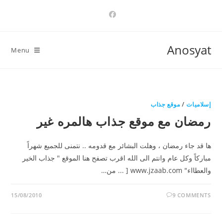
Ski
t
conten
Anosyat
Menu
إسلاميات
/
موقع جذاب
رمضان مع موقع جذاب هالمره غير
ها قد جاء رمضان ، وهلت البشائر مع قدومه .. نتمنى للجميع شهراً
مباركاً وكل عام وانتم الى الله اقرب تصفح هنا الموقع " جذاب الخير
والعطااء" www.jzaab.com [ ... من…
15/08/2010
9 COMMENTS