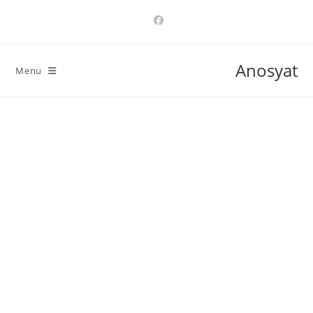
Ski
t
conten
Anosyat
Menu