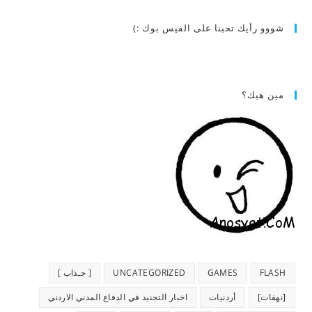
شووو رأيك تحبنا على الفيس بوك :)
مين هيك؟
FLASH
GAMES
UNCATEGORIZED
[ جـذاب ]
[نهفات]
أردنيات
اخبار التجنيد في الدفاع المدني الاردني