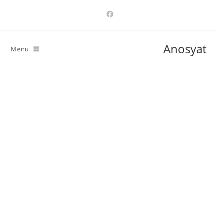
Ski
t
conten
Anosyat
Menu