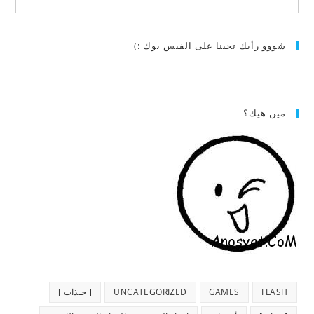
شووو رأيك تحبنا على الفيس بوك :)
مين هيك؟
FLASH
GAMES
UNCATEGORIZED
[ جـذاب ]