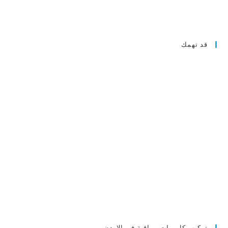
قد تهمك
تركيب كاميرات مراقبة في الاردن