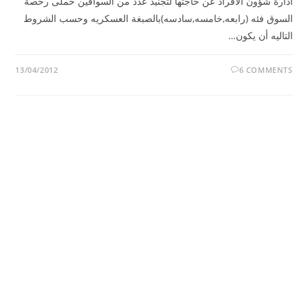
ادارة شؤون الافراد عن حاجتها لتجنيد عدد من السواقين حملى رخصة
السوق فئه (رابعه,خامسه,سادسه)بالصبغة العسكريه وحسب الشروط
التاليه أن يكون…
13/04/2012
6 COMMENTS