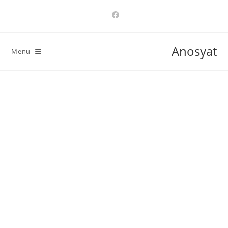
Ski
t
conten
Anosyat
Menu