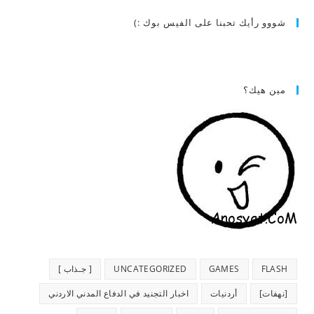
شووو رأيك تحبنا على الفيس بوك :)
مين هيك؟
FLASH
GAMES
UNCATEGORIZED
[ جـذاب ]
[نهفات]
أردنيات
اخبار التجنيد في الدفاع المدني الاردني