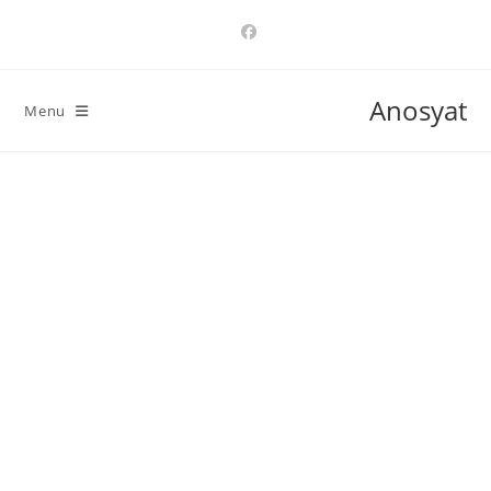
Ski
t
conten
Anosyat
Menu