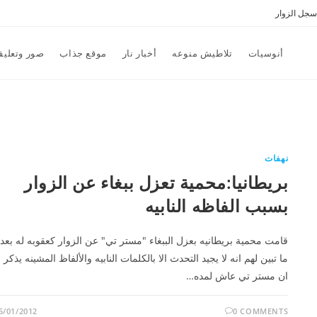
سجل الزوار
أنوسيات
تلاطيش منوعه
أخبار نار
موقع جذاب
صور وتعليق
نهفات
بريطانيا:محمية تعزل ببغاء عن الزوار
بسبب الفاظه النابيه
قامت محمية بريطانيه بعزل الببغاء "مستر تي" عن الزوار كعقوبه له بعد
ما تبين لهم انه لا يجيد التحدث الا بالكلمات النابيه والألفاظ المشينه يذكر
ان مستر تي عاش لمده…
5/01/2012
0 COMMENTS