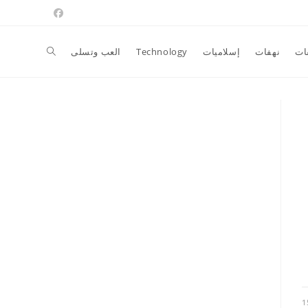
Toggle
ات
نهفات
إسلاميات
Technology
العب وتسلى
website
search
1