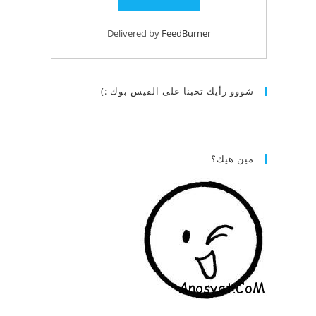
Delivered by
FeedBurner
شووو رأيك تحبنا على الفيس بوك :)
مين هيك؟