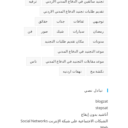
تجنيد سائقين في الدفاع المدني الاردني
ترفيه
تقديم طلبات تجنيد الدفاع المدني الاردني
توجيهي
ثقافات
جذاب
حقائق
رمضان
سيارات
شيك
صور
فن
مدونات
مكان تقديم طلبات التجنيد
موعد التجنيد في الدفاع المدني
موعد مقابلات التجنيد في الدفاع المدني
ناس
نكشة مخ
نهفات اردنيه
تبادل نصي
blogzat
stepsat
أناشيد بدون إيقاع
الشبكات الاجتماعية على شبكة الإنترنت Social Networks
Web