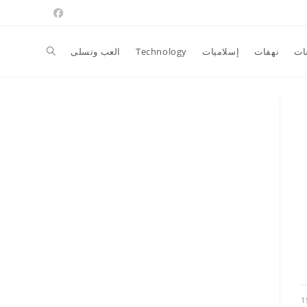
Toggle
ات
نهفات
إسلاميات
Technology
العب وتسلى
website
search
1