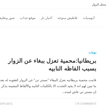
سجل الزوار
أنوسيات
تلاطيش منوعه
أخبار نار
موقع جذاب
صور وتعليق
نهفات
بريطانيا:محمية تعزل ببغاء عن الزوار
بسبب الفاظه النابيه
قامت محمية بريطانيه بعزل الببغاء "مستر تي" عن الزوار كعقوبه له بعد
ما تبين لهم انه لا يجيد التحدث الا بالكلمات النابيه والألفاظ المشينه يذكر
ان مستر تي عاش لمده…
5/01/2012
0 COMMENTS