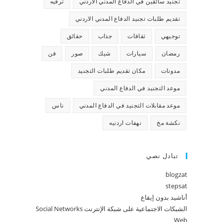
تجنيد سائقين في الدفاع المدني الاردني
ترفيه
تقديم طلبات تجنيد الدفاع المدني الاردني
توجيهي
ثقافات
جذاب
حقائق
رمضان
سيارات
شيك
صور
فن
مدونات
مكان تقديم طلبات التجنيد
موعد التجنيد في الدفاع المدني
موعد مقابلات التجنيد في الدفاع المدني
ناس
نكشة مخ
نهفات اردنيه
تبادل نصي
blogzat
stepsat
أناشيد بدون إيقاع
الشبكات الاجتماعية على شبكة الإنترنت Social Networks
Web