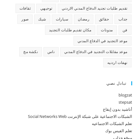
تقديم طلبات تجنيد الدفاع المدني الاردني
توجيهي
ثقافات
جذاب
حقائق
رمضان
سيارات
شيك
صور
فن
مدونات
مكان تقديم طلبات التجنيد
موعد التجنيد في الدفاع المدني
موعد مقابلات التجنيد في الدفاع المدني
ناس
نكشة مخ
نهفات اردنيه
تبادل نصي
blogzat
stepsat
أناشيد بدون إيقاع
الشبكات الاجتماعية على شبكة الإنترنت Social Networks Web
تعلم الشبكات الاجتماعيه
تعلم الفيس بوك
موقع جذاب