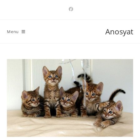
Ski
t
conten
Anosyat
Menu