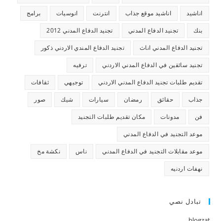
اناشيد
اناشيد موقع جذاب
انترنت
انوسيات
برامج
بنك
تجنيد الدفاع المدني
تجنيد الدفاع المدني 2012
تجنيد الدفاع المدني اناث
تجنيد الدفاع المندي الاردني ذكور
تجنيد سائقين في الدفاع المدني الاردني
ترفيه
تقديم طلبات تجنيد الدفاع المدني الاردني
توجيهي
ثقافات
جذاب
حقائق
رمضان
سيارات
شيك
صور
فن
مدونات
مكان تقديم طلبات التجنيد
موعد التجنيد في الدفاع المدني
موعد مقابلات التجنيد في الدفاع المدني
ناس
نكشة مخ
نهفات اردنيه
تبادل نصي
blogzat