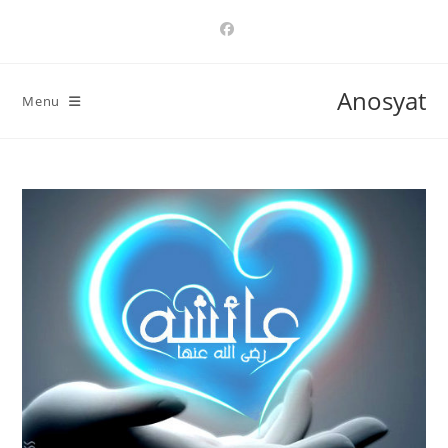
Ski
t
conten
Anosyat
Menu