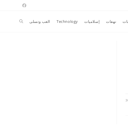
Toggle
ات
نهفات
إسلاميات
Technology
العب وتسلى
website
search
3