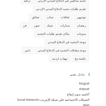
تجنيد سائقين في الدفاع المدني الاردني
ترفيه
تقديم طلبات تجنيد الدفاع المدني الاردني
توجيهي
ثقافات
جذاب
حقائق
رمضان
سيارات
شيك
صور
فن
مدونات
مكان تقديم طلبات التجنيد
موعد التجنيد في الدفاع المدني
موعد مقابلات التجنيد في الدفاع المدني
ناس
نكشة مخ
نهفات اردنيه
تبادل نصي
blogzat
stepsat
أناشيد بدون إيقاع
الشبكات الاجتماعية على شبكة الإنترنت Social Networks
Web