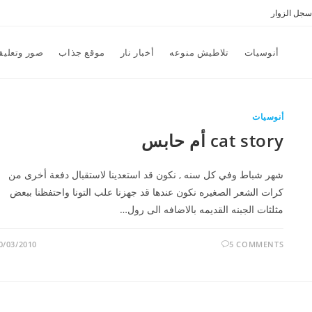
سجل الزوار
أنوسيات
تلاطيش منوعه
أخبار نار
موقع جذاب
صور وتعليق
أنوسيات
cat story أم حابس
شهر شباط وفي كل سنه , نكون قد استعدينا لاستقبال دفعة أخرى من
كرات الشعر الصغيره نكون عندها قد جهزنا علب التونا واحتفظنا ببعض
مثلثات الجبنه القديمه بالاضافه الى رول…
0/03/2010
5 COMMENTS