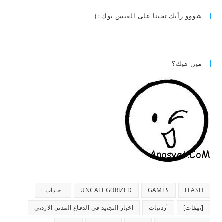
شووو رأيك تحبنا على الفيس بوك :)
مين هيك؟
FLASH
GAMES
UNCATEGORIZED
[ جـذاب ]
[نهفات]
أردنيات
اخبار التجنيد في الدفاع المدني الاردني