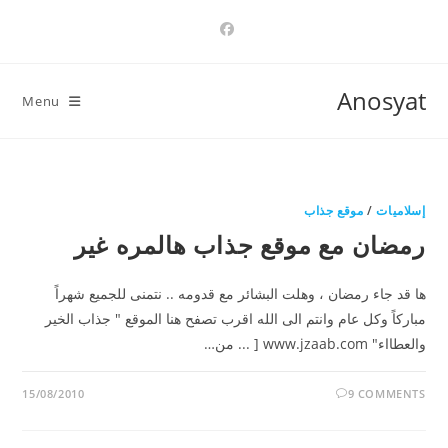
Ski
t
conten
Anosyat
Menu
إسلاميات
/
موقع جذاب
رمضان مع موقع جذاب هالمره غير
ها قد جاء رمضان ، وهلت البشائر مع قدومه .. نتمنى للجميع شهراً
مباركاً وكل عام وانتم الى الله اقرب تصفح هنا الموقع " جذاب الخير
والعطااء" www.jzaab.com [ ... من…
15/08/2010
9 COMMENTS