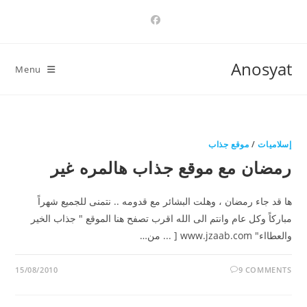
Ski
t
conten
Anosyat
Menu
إسلاميات
/
موقع جذاب
رمضان مع موقع جذاب هالمره غير
ها قد جاء رمضان ، وهلت البشائر مع قدومه .. نتمنى للجميع شهراً
مباركاً وكل عام وانتم الى الله اقرب تصفح هنا الموقع " جذاب الخير
والعطااء" www.jzaab.com [ ... من…
15/08/2010
9 COMMENTS