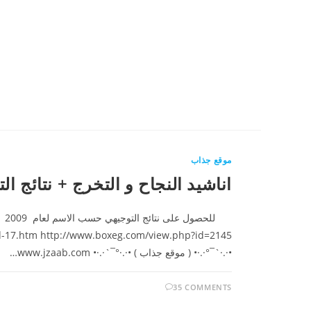
موقع جذاب
اناشيد النجاح و التخرج + نتائج الت
•·.·`¯°·.·• ( موقع جذاب ) •·.·°¯`·.·• www.jzaab.com…
35 COMMENTS