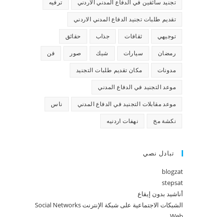
تجنيد سائقين في الدفاع المدني الاردني
ترفيه
تقديم طلبات تجنيد الدفاع المدني الاردني
توجيهي
ثقافات
جذاب
حقائق
رمضان
سيارات
شيك
صور
فن
مدونات
مكان تقديم طلبات التجنيد
موعد التجنيد في الدفاع المدني
موعد مقابلات التجنيد في الدفاع المدني
ناس
نكشة مخ
نهفات اردنيه
تبادل نصي
blogzat
stepsat
أناشيد بدون إيقاع
الشبكات الاجتماعية على شبكة الإنترنت Social Networks
Web