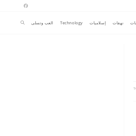
Toggle
ات
نهفات
إسلاميات
Technology
العب وتسلى
website
search
1