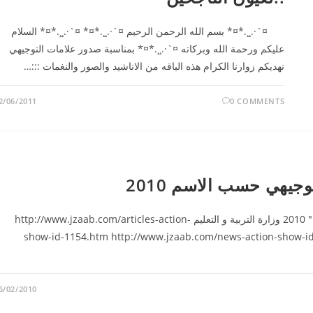
¤`·.¸¸.*¤* بسم الله الرحمن الرحيم ¤`·.¸¸.*¤* ¤`·.¸¸.*¤* السلام
عليكم ورحمة الله وبركاته ¤`·.¸¸.*¤* بمناسبة صدور علامات التوجيهي
نهديكم زوارنا الكرام هذه الباقه من الاناشيد والصور والنغمات :::…
2/06/2011
0 COMMENTS
وجيهي حسب الاسم 2010
للحصول على نتائج التوجيهي حسب الاسم لعام 2009 " 2010 وزارة التربية و التعليم http://www.jzaab.com/articles-action-
show-id-1154.htm http://www.jzaab.com/news-action-show-id-17.htm http://www.boxeg.com/view.php?id=2145
6/02/2010