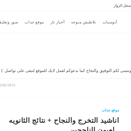
سجل الزوار
أنوسيات
تلاطيش منوعه
أخبار نار
موقع جذاب
صور وتعليق
ونتمنى لكم التوفيق والنجاح كما ندعوكم لعمل لايك للموقع لنبقى على تواصل :)
6/02/2012
موقع جذاب
اناشيد التخرج والنجاح + نتائج الثانويه
..لعيون الناجحين