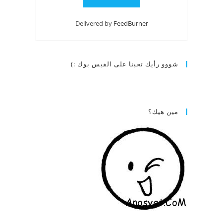
Delivered by
FeedBurner
شووو رأيك تحبنا على الفيس بوك :)
مين هيك؟