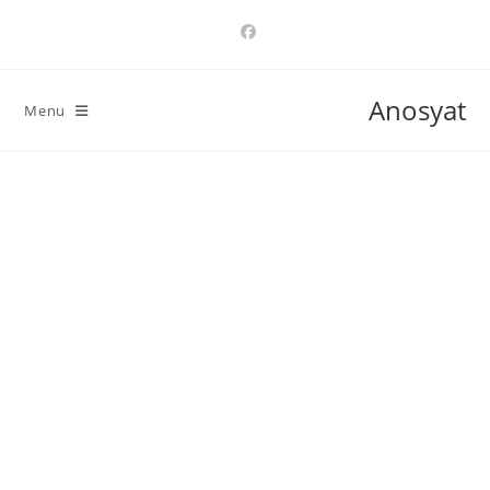
Ski
t
conten
Anosyat
Menu