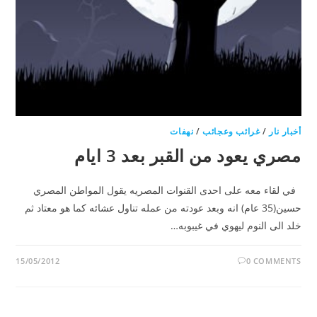
أخبار نار
/
غرائب وعجائب
/
نهفات
مصري يعود من القبر بعد 3 ايام
في لقاء معه على احدى القنوات المصريه يقول المواطن المصري
حسين(35 عام) انه وبعد عودته من عمله تناول عشائه كما هو معتاد ثم
خلد الى النوم ليهوي في غيبوبه…
15/05/2012
0 COMMENTS