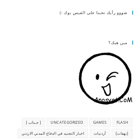
شووو رأيك تحبنا على الفيس بوك :)
مين هيك؟
FLASH
GAMES
UNCATEGORIZED
[ جـذاب ]
[نهفات]
أردنيات
اخبار التجنيد في الدفاع المدني الاردني