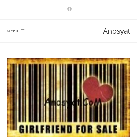
Ski
t
conten
Anosyat
Menu