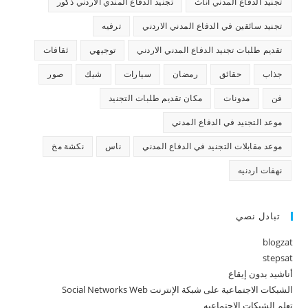
تجنيد الدفاع المدني اناث
تجنيد الدفاع المندي الاردني ذكور
تجنيد سائقين في الدفاع المدني الاردني
ترفيه
تقديم طلبات تجنيد الدفاع المدني الاردني
توجيهي
ثقافات
جذاب
حقائق
رمضان
سيارات
شيك
صور
فن
مدونات
مكان تقديم طلبات التجنيد
موعد التجنيد في الدفاع المدني
موعد مقابلات التجنيد في الدفاع المدني
ناس
نكشة مخ
نهفات اردنيه
تبادل نصي
blogzat
stepsat
أناشيد بدون إيقاع
الشبكات الاجتماعية على شبكة الإنترنت Social Networks Web
تعلم الشبكات الاجتماعيه