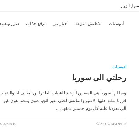
سجل الزوار
أنوسيات
تلاطيش منوعه
أخبار نار
موقع جذاب
صور وتعليق
أنوسيات
رحلتي الى سوريا
وبما انها سوريا هي المنفس الوحيد للشباب الطفرانين امثالي انا والشباب
قررنا نطلع عليها الاسبوع الماضي لحتى نغير الجو شوي ونشم هوى غير
الي تعودنا عليه كل يوم خميس بمقهى…
6/02/2010
21 COMMENTS