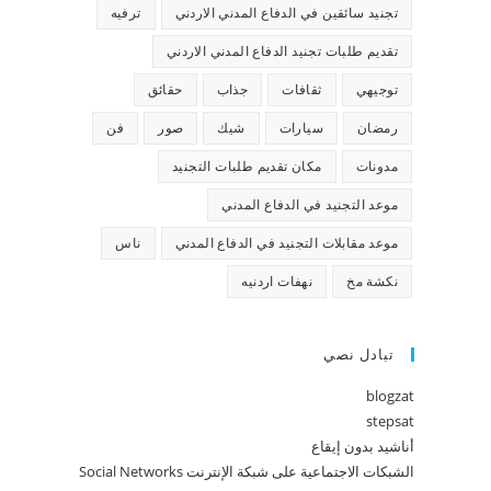
تجنيد سائقين في الدفاع المدني الاردني
ترفيه
تقديم طلبات تجنيد الدفاع المدني الاردني
توجيهي
ثقافات
جذاب
حقائق
رمضان
سيارات
شيك
صور
فن
مدونات
مكان تقديم طلبات التجنيد
موعد التجنيد في الدفاع المدني
موعد مقابلات التجنيد في الدفاع المدني
ناس
نكشة مخ
نهفات اردنيه
تبادل نصي
blogzat
stepsat
أناشيد بدون إيقاع
الشبكات الاجتماعية على شبكة الإنترنت Social Networks