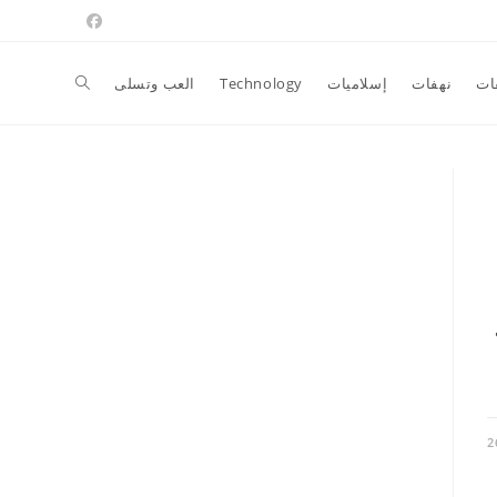
Toggle
ات
نهفات
إسلاميات
Technology
العب وتسلى
website
search
2