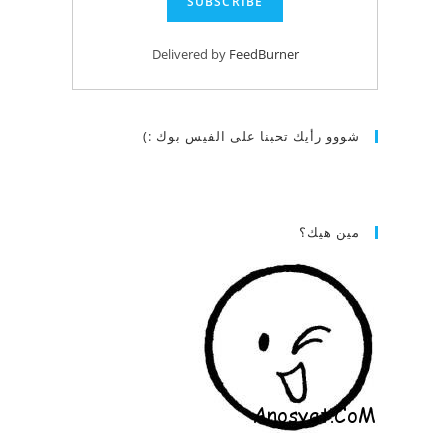
Delivered by
FeedBurner
شووو رأيك تحبنا على الفيس بوك :)
مين هيك؟