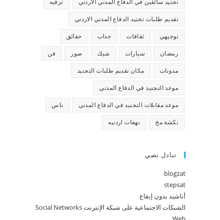
تجنيد سائقين في الدفاع المدني الاردني
ترفيه
تقديم طلبات تجنيد الدفاع المدني الاردني
توجيهي
ثقافات
جذاب
حقائق
رمضان
سيارات
شيك
صور
فن
مدونات
مكان تقديم طلبات التجنيد
موعد التجنيد في الدفاع المدني
موعد مقابلات التجنيد في الدفاع المدني
ناس
نكشة مخ
نهفات اردنيه
تبادل نصي
blogzat
stepsat
أناشيد بدون إيقاع
الشبكات الاجتماعية على شبكة الإنترنت Social Networks
Web