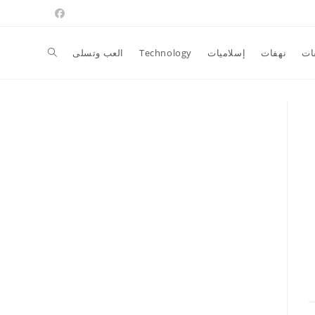
Toggle
ات
نهفات
إسلاميات
Technology
العب وتسلى
website
search