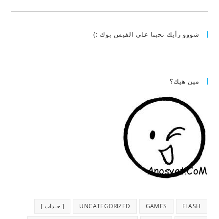
شووو رأيك تحبنا على الفيس بوك :)
مين هيك؟
FLASH
GAMES
UNCATEGORIZED
[ جـذاب ]