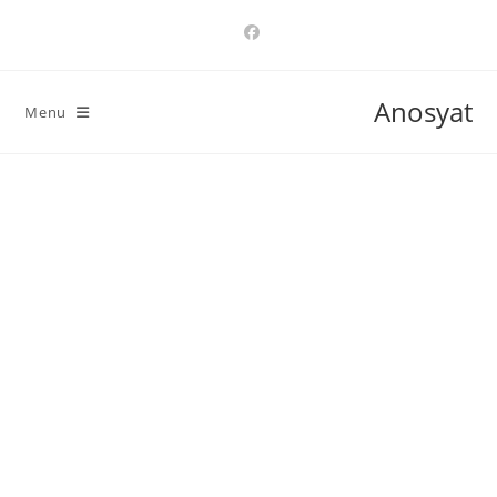
Ski
t
conten
Anosyat
Menu