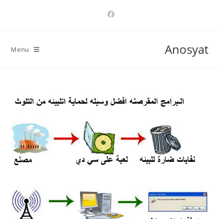
Ski
t
conten
Anosyat
Menu