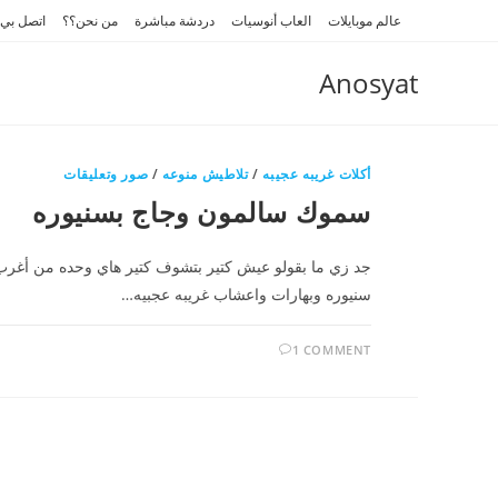
Ski
عالم موبايلات
العاب أنوسيات
دردشة مباشرة
من نحن؟؟
اتصل بي
t
conten
Anosyat
أكلات غريبه عجيبه
/
تلاطيش منوعه
/
صور وتعليقات
سموك سالمون وجاج بسنيوره
جد زي ما بقولو عيش كتير بتشوف كتير هاي وحده من أغرب
سنيوره وبهارات واعشاب غريبه عجبيه…
1 COMMENT