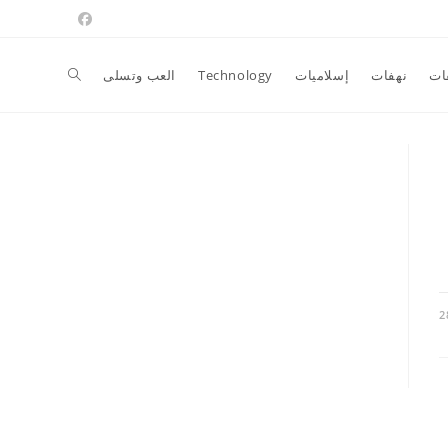
Toggle
ات
نهفات
إسلاميات
Technology
العب وتسلى
website
search
2