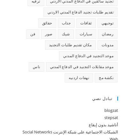
تجنيد سائقين في الدفاع المدني الاردني
ترفيه
تقديم طلبات تجنيد الدفاع المدني الاردني
توجيهي
ثقافات
جذاب
حقائق
رمضان
سيارات
شيك
صور
فن
مدونات
مكان تقديم طلبات التجنيد
موعد التجنيد في الدفاع المدني
موعد مقابلات التجنيد في الدفاع المدني
ناس
نكشة مخ
نهفات اردنيه
تبادل نصي
blogzat
stepsat
أناشيد بدون إيقاع
الشبكات الاجتماعية على شبكة الإنترنت Social Networks
Web