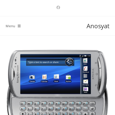
Ski
t
conten
Anosyat
Menu