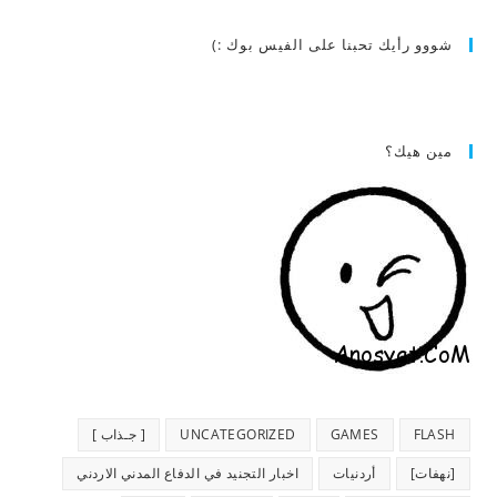
شووو رأيك تحبنا على الفيس بوك :)
مين هيك؟
FLASH
GAMES
UNCATEGORIZED
[ جـذاب ]
[نهفات]
أردنيات
اخبار التجنيد في الدفاع المدني الاردني