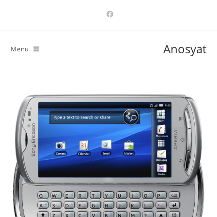
Ski
t
conten
Anosyat
Menu