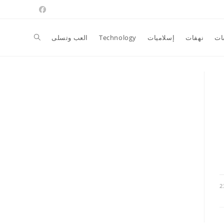
Toggle
ات
نهفات
إسلاميات
Technology
العب وتسلى
website
search
2