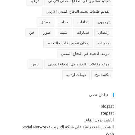
تجنيد سائقين في الدفاع المدني الاردني
ترفيه
تقديم طلبات تجنيد الدفاع المدني الاردني
توجيهي
ثقافات
جذاب
حقائق
رمضان
سيارات
شيك
صور
فن
مدونات
مكان تقديم طلبات التجنيد
موعد التجنيد في الدفاع المدني
موعد مقابلات التجنيد في الدفاع المدني
ناس
نكشة مخ
نهفات اردنيه
تبادل نصي
blogzat
stepsat
أناشيد بدون إيقاع
الشبكات الاجتماعية على شبكة الإنترنت Social Networks
Web