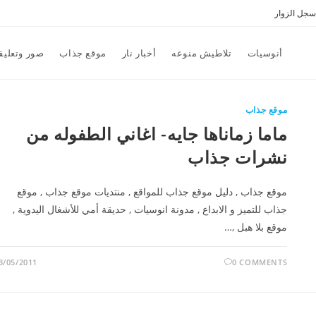
سجل الزوار
أنوسيات
تلاطيش منوعه
أخبار نار
موقع جذاب
صور وتعليق
موقع جذاب
ماما زماناها جايه- اغاني الطفوله من
نشرات جذاب
موقع جذاب , دليل موقع جذاب للمواقع , منتديات موقع جذاب , موقع
جذاب للتميز و الابداع , مدونة انوسيات , حديقة أمي للأشغال اليدوية ,
موقع بلا هبل ,…
3/05/2011
0 COMMENTS