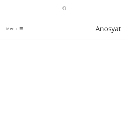
Ski
t
conten
Anosyat
Menu