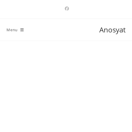
Ski
t
conten
Anosyat
Menu