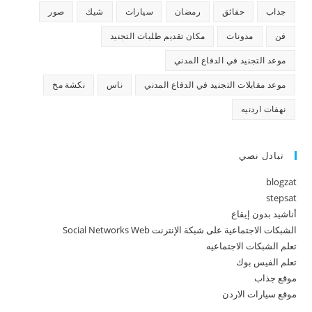
جذاب
حقائق
رمضان
سيارات
شيك
صور
فن
مدونات
مكان تقديم طلبات التجنيد
موعد التجنيد في الدفاع المدني
موعد مقابلات التجنيد في الدفاع المدني
ناس
نكشة مخ
نهفات اردنيه
تبادل نصي
blogzat
stepsat
أناشيد بدون إيقاع
الشبكات الاجتماعية على شبكة الإنترنت Social Networks Web
تعلم الشبكات الاجتماعيه
تعلم الفيس بوك
موقع جذاب
موقع سيارات الاردن