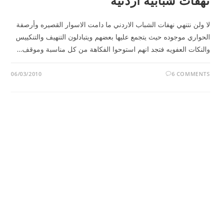
نهفات شبابية أردنيه
لا ولن نتنهي نهفات الشباب الاردني ما دامت الاسوار القصيره وأرصفة
الحواري موجوده حيث يتجمع عليها بعضهم ويتبادلون التنهيف والتنكييس
والنكات العفويه فتجد انهم استوحوا الفكاهة من كل مناسبة وموقف…
06/03/2010
6 COMMENTS