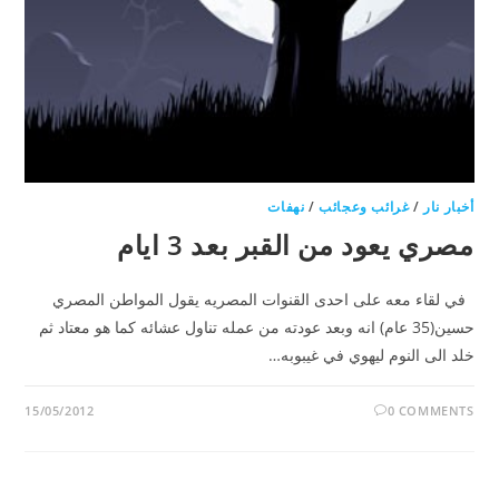
أخبار نار
/
غرائب وعجائب
/
نهفات
مصري يعود من القبر بعد 3 ايام
في لقاء معه على احدى القنوات المصريه يقول المواطن المصري
حسين(35 عام) انه وبعد عودته من عمله تناول عشائه كما هو معتاد ثم
خلد الى النوم ليهوي في غيبوبه…
15/05/2012
0 COMMENTS