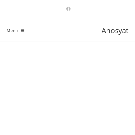
Ski
t
conten
Anosyat
Menu