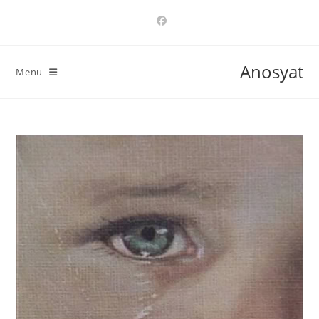
Ski
t
conten
Anosyat
Menu