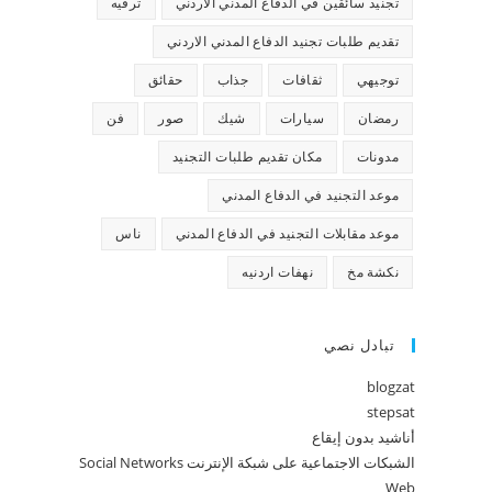
تجنيد سائقين في الدفاع المدني الاردني
ترفيه
تقديم طلبات تجنيد الدفاع المدني الاردني
توجيهي
ثقافات
جذاب
حقائق
رمضان
سيارات
شيك
صور
فن
مدونات
مكان تقديم طلبات التجنيد
موعد التجنيد في الدفاع المدني
موعد مقابلات التجنيد في الدفاع المدني
ناس
نكشة مخ
نهفات اردنيه
تبادل نصي
blogzat
stepsat
أناشيد بدون إيقاع
الشبكات الاجتماعية على شبكة الإنترنت Social Networks
Web