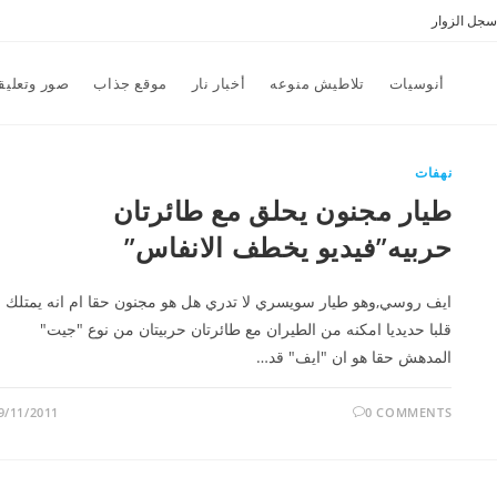
سجل الزوار
أنوسيات
تلاطيش منوعه
أخبار نار
موقع جذاب
صور وتعليق
نهفات
طيار مجنون يحلق مع طائرتان
حربيه”فيديو يخطف الانفاس”
ايف روسي,وهو طيار سويسري لا تدري هل هو مجنون حقا ام انه يمتلك
قلبا حديديا امكنه من الطيران مع طائرتان حربيتان من نوع "جيت"
المدهش حقا هو ان "ايف" قد…
9/11/2011
0 COMMENTS