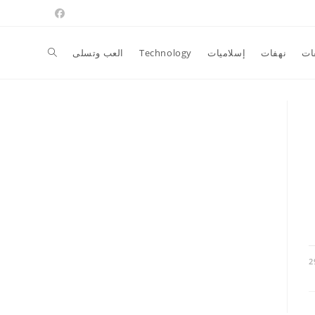
Toggle
ات
نهفات
إسلاميات
Technology
العب وتسلى
website
search
2