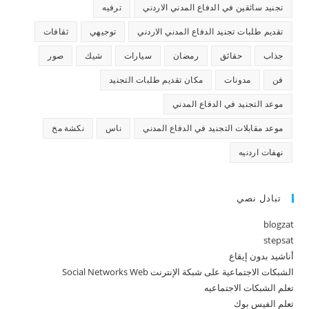
تجنيد سائقين في الدفاع المدني الاردني
ترفيه
تقديم طلبات تجنيد الدفاع المدني الاردني
توجيهي
ثقافات
جذاب
حقائق
رمضان
سيارات
شيك
صور
فن
مدونات
مكان تقديم طلبات التجنيد
موعد التجنيد في الدفاع المدني
موعد مقابلات التجنيد في الدفاع المدني
ناس
نكشة مخ
نهفات اردنيه
تبادل نصي
blogzat
stepsat
أناشيد بدون إيقاع
الشبكات الاجتماعية على شبكة الإنترنت Social Networks Web
تعلم الشبكات الاجتماعيه
تعلم الفيس بوك