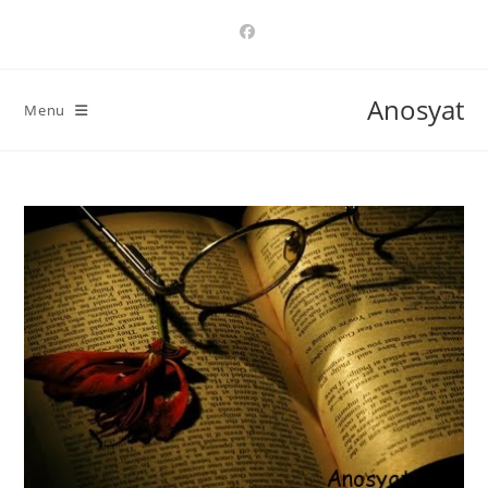
Ski
t
conten
Anosyat
Menu