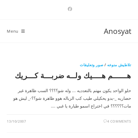
Ski
t
conten
Anosyat
Menu
تلاطيش منوعه
/
صور وتعليقات
هــــــم هــــيك ولــه ضربـــة كـــريك
حلو الواحد يكون مهتم بالتعدديه ... وله شو؟؟؟؟ السب ظاهرة غير
حضاريه _-بدو يحكيلي طيب كب الزباله هوو ظاهرة شو؟؟-_ ليش هو
مات؟؟؟؟؟؟ في اختراع اسمو طيارة يا غبي .…
13/10/2007
4 COMMENTS