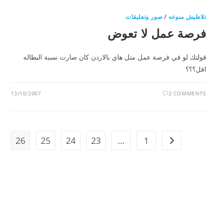
تلاطيش منوعه
/
صور وتعليقات
فرصة عمل لا تعوض
قولتك لو في فرصة عمل متل هاي بالاردن كان صارت نسبة البطاله
اقل؟؟؟
13/10/2007
2 COMMENTS
26
25
24
23
…
1
Go to the previous page