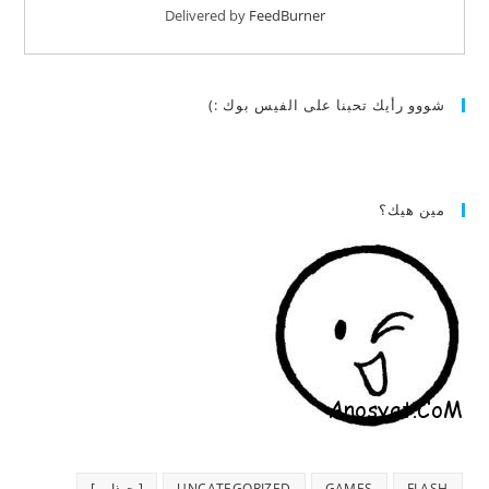
Delivered by
FeedBurner
شووو رأيك تحبنا على الفيس بوك :)
مين هيك؟
FLASH
GAMES
UNCATEGORIZED
[ جـذاب ]