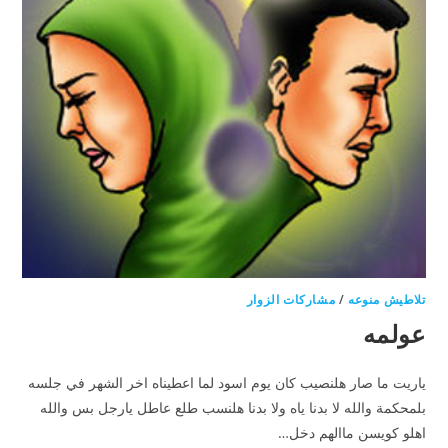
تلاطيش منوعه
/
مشاركات الزوار
عولمه
ياريت ما صار هلنصيب كان يوم اسود لما اعطيناه اخر الشهر في جلسه
بلمحكمة والله لا بدنا ياه ولا بدنا هلنسب طلع عاطل يارجل بس والله
اهلو كويسن ماالهم دخل…