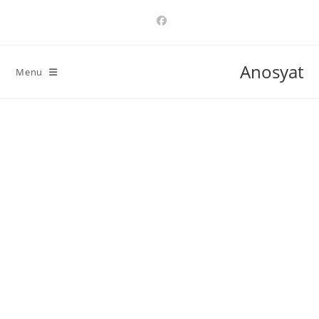
Ski
t
conten
Anosyat
Menu