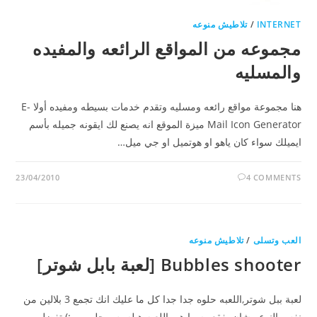
INTERNET
/
تلاطيش منوعه
مجموعه من المواقع الرائعه والمفيده
والمسليه
هنا مجموعة مواقع رائعه ومسليه وتقدم خدمات بسيطه ومفيده أولا E-
Mail Icon Generator ميزة الموقع انه يصنع لك ايقونه جميله بأسم
ايميلك سواء كان ياهو او هوتميل او جي ميل…
23/04/2010
4 COMMENTS
العب وتسلى
/
تلاطيش منوعه
Bubbles shooter [لعبة بابل شوتر]
لعبة ببل شوتر,اللعبه حلوه جدا جدا كل ما عليك انك تجمع 3 بلالين من
نفس النوع مشان يفقعو سوا هي اللعبه هبله بس حلوه :) تفضل