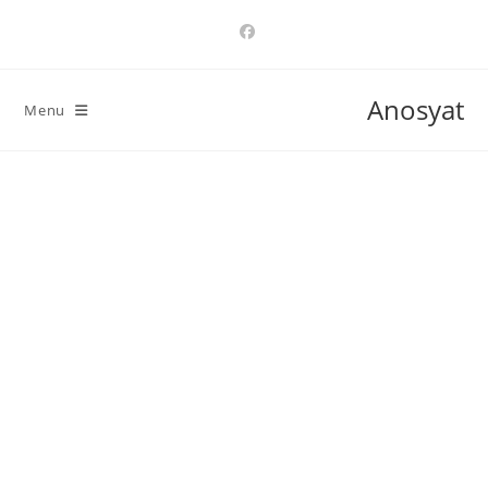
Ski
t
conten
Anosyat
Menu