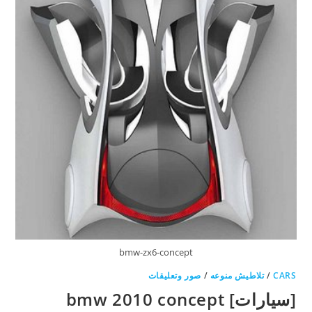
bmw-zx6-concept
CARS
/
تلاطيش منوعه
/
صور وتعليقات
[سيارات] bmw 2010 concept