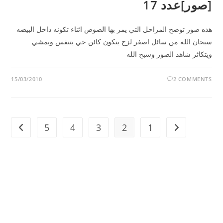
[صور]عدد 17
هذه صور توضح المراحل التي يمر بها الصوص اثناء تكونه داخل البيضه
سبحان الله من سائل اصفر لزج يتكون كائن حي يتنفس ويمشي
ويتكاثر شاهد الصور وسبح الله
15/03/2010
2 COMMENTS
5
4
3
2
1
t page
Go to the previous page