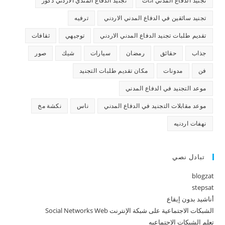
تجنيد الدفاع المدني اناث
تجنيد الدفاع المندي الاردني ذكور
تجنيد سائقين في الدفاع المدني الاردني
ترفيه
تقديم طلبات تجنيد الدفاع المدني الاردني
توجيهي
ثقافات
جذاب
حقائق
رمضان
سيارات
شيك
صور
فن
مدونات
مكان تقديم طلبات التجنيد
موعد التجنيد في الدفاع المدني
موعد مقابلات التجنيد في الدفاع المدني
ناس
نكشة مخ
نهفات اردنيه
تبادل نصي
blogzat
stepsat
أناشيد بدون إيقاع
الشبكات الاجتماعية على شبكة الإنترنت Social Networks Web
تعلم الشبكات الاجتماعيه