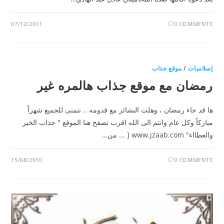
07/12/2011
0 COMMENTS
إسلاميات
/
موقع جذاب
رمضان مع موقع جذاب هالمره غير
ها قد جاء رمضان ، وهلت البشائر مع قدومه .. نتمنى للجميع شهراً
مباركاً وكل عام وانتم الى الله اقرب تصفح هنا الموقع " جذاب الخير
والعطااء" www.jzaab.com [ ... من…
15/08/2010
9 COMMENTS