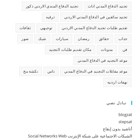
تجنيد الدفاع المدني اناث
تجنيد الدفاع المندي الاردني ذكور
تجنيد سائقين في الدفاع المدني الاردني
ترفيه
تقديم طلبات تجنيد الدفاع المدني الاردني
توجيهي
ثقافات
جذاب
حقائق
رمضان
سيارات
شيك
صور
فن
مدونات
مكان تقديم طلبات التجنيد
موعد التجنيد في الدفاع المدني
موعد مقابلات التجنيد في الدفاع المدني
ناس
نكشة مخ
نهفات اردنيه
تبادل نصي
blogzat
stepsat
أناشيد بدون إيقاع
الشبكات الاجتماعية على شبكة الإنترنت Social Networks Web