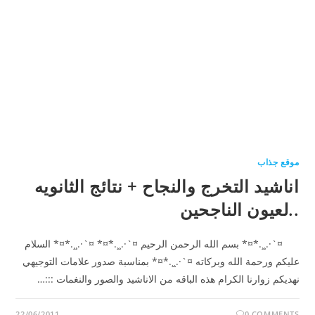
موقع جذاب
اناشيد التخرج والنجاح + نتائج الثانويه
..لعيون الناجحين
¤`·.¸¸.*¤* بسم الله الرحمن الرحيم ¤`·.¸¸.*¤* ¤`·.¸¸.*¤* السلام
عليكم ورحمة الله وبركاته ¤`·.¸¸.*¤* بمناسبة صدور علامات التوجيهي
نهديكم زوارنا الكرام هذه الباقه من الاناشيد والصور والنغمات :::…
22/06/2011
0 COMMENTS