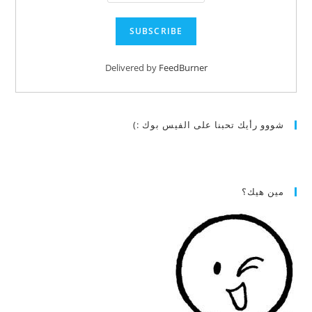
Delivered by
FeedBurner
شووو رأيك تحبنا على الفيس بوك :)
مين هيك؟