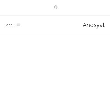
Ski
t
conten
Anosyat
Menu