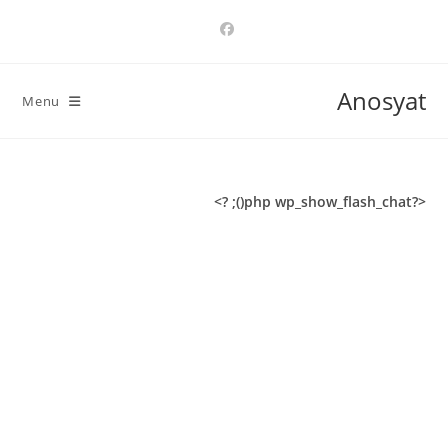
Ski
t
conten
Anosyat
Menu
<?php wp_show_flash_chat(); ?>